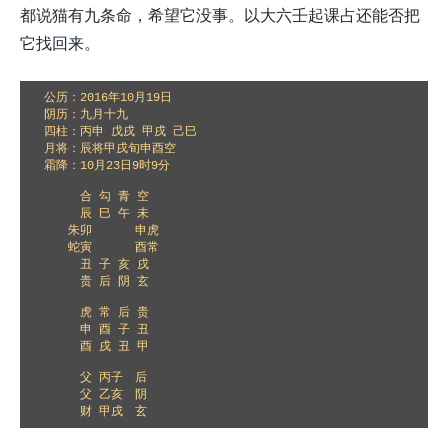
都说猫有九条命，希望它没事。以大六壬起课占还能否把
它找回来。
公历：2016年10月19日

阴历：九月十九

四柱：丙申 戊戌 甲戌 己巳

月将：辰将甲戌旬申酉空

霜降：10月23日9时9分

　　　合 勾 青 空

　　　辰 巳 午 未

　　朱卯　　　 申虎

　　蛇寅　　　 酉常

　　　丑 子 亥 戌

　　　贵 后 阴 玄

　　　虎 常 后 贵

　　　申 酉 子 丑

　　　酉 戌 丑 甲

　　　父 丙子　后 

　　　父 乙亥　阴 

　　　财 甲戌　玄