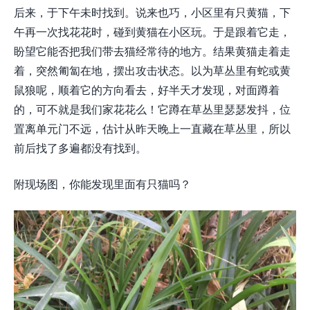
后来，于下午未时找到。说来也巧，小区里有只黄猫，下
午再一次找花花时，碰到黄猫在小区玩。于是跟着它走，
盼望它能否把我们带去猫经常待的地方。结果黄猫走着走
着，突然匍匐在地，摆出攻击状态。以为草丛里有蛇或黄
鼠狼呢，顺着它的方向看去，好半天才发现，对面蹲着
的，可不就是我们家花花么！它蹲在草丛里瑟瑟发抖，位
置离单元门不远，估计从昨天晚上一直藏在草丛里，所以
前后找了多遍都没有找到。
附现场图，你能发现里面有只猫吗？