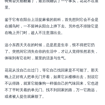
犄角旮旯都翻遍了，最后我确认了一个事实，花花不在屋
里。
鉴于它有在阳台上活捉麻雀的前科，首先想到它会不会是
在捕鸟时，一不留神从阳台上摔下去。另外也不排除它是
在晚上开门时，趁人不注意溜出去。
这小东西天天在的时候，总是惹是生非，恨不得把它扔
了。突然间它消失在你的生活中，才让人觉得怅然若失，
体味到有它在时，屋里的活泼与生气。
花花从没自己出过门，等它自己找回家是不可能了。那天
晚上正好有人把单元门开着，如果它从楼梯出去，别说它
不认得路，就算它能像狗一样循自己的气味回来，它也进
不了平时关着的单元门。找不到回家的路，万一它跑远，
或者被人捉住就麻烦了。