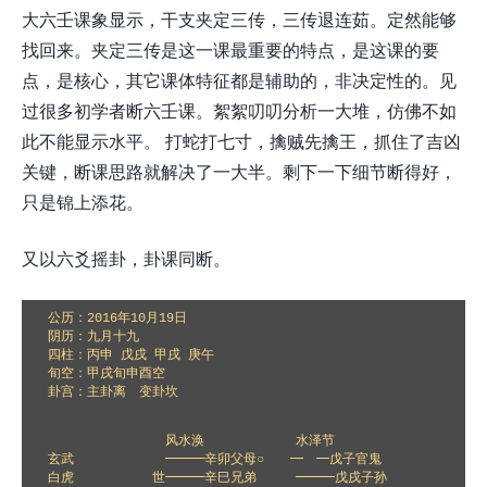
大六壬课象显示，干支夹定三传，三传退连茹。定然能够
找回来。夹定三传是这一课最重要的特点，是这课的要
点，是核心，其它课体特征都是辅助的，非决定性的。见
过很多初学者断六壬课。絮絮叨叨分析一大堆，仿佛不如
此不能显示水平。 打蛇打七寸，擒贼先擒王，抓住了吉凶
关键，断课思路就解决了一大半。剩下一下细节断得好，
只是锦上添花。
又以六爻摇卦，卦课同断。
公历：2016年10月19日

阴历：九月十九

四柱：丙申 戊戌 甲戌 庚午

旬空：甲戌旬申酉空

卦宫：主卦离　变卦坎

　　　　　　　　　风水涣　　　　　　　水泽节

玄武　　　　　　　━━━辛卯父母○　　━　━戊子官鬼

白虎　　　　　　世━━━辛巳兄弟　　　━━━戊戌子孙
