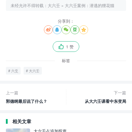
未经允许不得转载：
大六壬
»
大六壬案例：潜逃的狸花猫
分享到：





1 赞

标签
六爻
大六壬
上一篇
下一篇
郭德纲最后说了什么？
从大六壬课看中东变局
相关文章
大六壬占追加投资