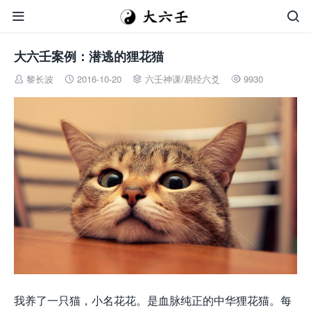


大六壬案例：潜逃的狸花猫
黎长波
2016-10-20
六壬神课
/
易经六爻
9930




我养了一只猫，小名花花。是血脉纯正的中华狸花猫。每