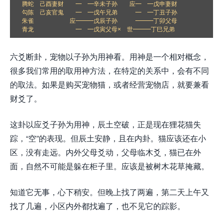
腾蛇　己酉妻财　　━　━辛未子孙　　应━　━戊申妻财

勾陈　己亥官鬼　　━　━戊午兄弟　　　━　━丁丑子孙

朱雀　　　　　　应━━━戊辰子孙　　　━━━丁卯父母

青龙　　　　　　　━　━戊寅父母×　世━━━丁巳兄弟
六爻断卦，宠物以子孙为用神看。用神是一个相对概念，
很多我们常用的取用神方法，在特定的关系中，会有不同
的取法。如果是购买宠物猫，或者经营宠物店，就要兼看
财爻了。
这卦以应爻子孙为用神，辰土空破，正是现在狸花猫失
踪，“空”的表现。但辰土安静，且在内卦。猫应该还在小
区，没有走远。内外父母爻动，父母临木爻，猫已在外
面，自然不可能是躲在柜子里。应该是被树木花草掩藏。
知道它无事，心下稍安。但晚上找了两遍，第二天上午又
找了几遍，小区内外都找遍了，也不见它的踪影。