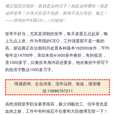
雍正批田文镜折：朕就是这样汉子！就是这样秉性！就是
这样皇帝！尔等大臣若不负朕，朕再不负尔等也。勉之！
——四爷好牛X哦 O(∩_∩)O哈哈~
皇帝不好当，尤其是清朝的皇帝，每天凌晨五点起床，晚
上九点上床。作为帝国的CEO，工作强度那不是一般的
高。据说雍正在位期间共处置各种题本192000余件，平均
每年达14700件，亲自朱批41600多件奏折，有的批语，
竟1000多字，比奏折本身内容还要多。他在奏折中所写下
的批语字数达1000多万字。
情感咨询、企业决策、流年运程、收徒，请加微
信:13986767211
虽然清朝皇帝职业素养很高，极少消极怠工。但毕竟也是
血肉之躯，工作中有时候忍不住要和大臣微博互喷一下！