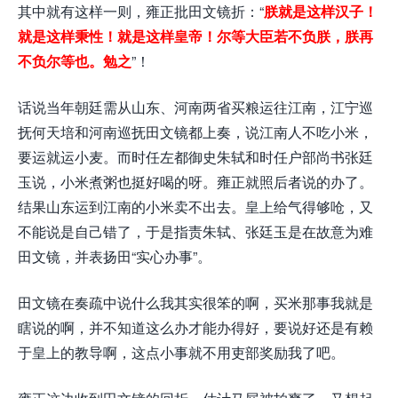
其中就有这样一则，雍正批田文镜折：“
朕就是这样汉子！
就是这样秉性！就是这样皇帝！尔等大臣若不负朕，朕再
不负尔等也。勉之
”！
话说当年朝廷需从山东、河南两省买粮运往江南，江宁巡
抚何天培和河南巡抚田文镜都上奏，说江南人不吃小米，
要运就运小麦。而时任左都御史朱轼和时任户部尚书张廷
玉说，小米煮粥也挺好喝的呀。雍正就照后者说的办了。
结果山东运到江南的小米卖不出去。皇上给气得够呛，又
不能说是自己错了，于是指责朱轼、张廷玉是在故意为难
田文镜，并表扬田“实心办事”。
田文镜在奏疏中说什么我其实很笨的啊，买米那事我就是
瞎说的啊，并不知道这么办才能办得好，要说好还是有赖
于皇上的教导啊，这点小事就不用吏部奖励我了吧。