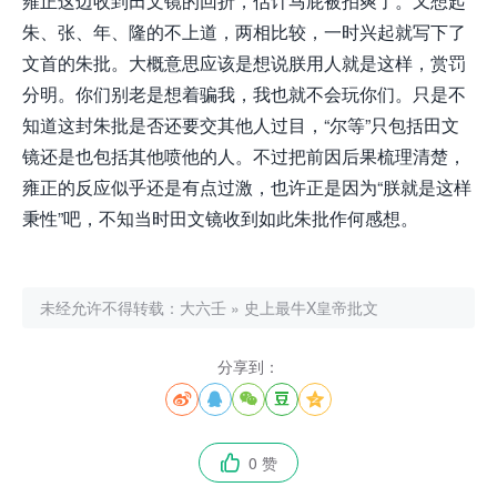
雍正这边收到田文镜的回折，估计马屁被拍爽了。又想起
朱、张、年、隆的不上道，两相比较，一时兴起就写下了
文首的朱批。大概意思应该是想说朕用人就是这样，赏罚
分明。你们别老是想着骗我，我也就不会玩你们。只是不
知道这封朱批是否还要交其他人过目，“尔等”只包括田文
镜还是也包括其他喷他的人。不过把前因后果梳理清楚，
雍正的反应似乎还是有点过激，也许正是因为“朕就是这样
秉性”吧，不知当时田文镜收到如此朱批作何感想。
未经允许不得转载：
大六壬
»
史上最牛X皇帝批文
分享到：





0 赞
