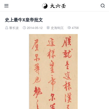


史上最牛X皇帝批文
黎长波
2014-05-12
史海钩沉
4758



